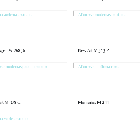
Age EW 26836
New Art M 313 P
rt M 378 C
Memories M 244