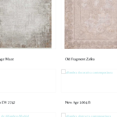
Age Maze
Old Fragment Zafira
a EW 2742
New Age 1004 B