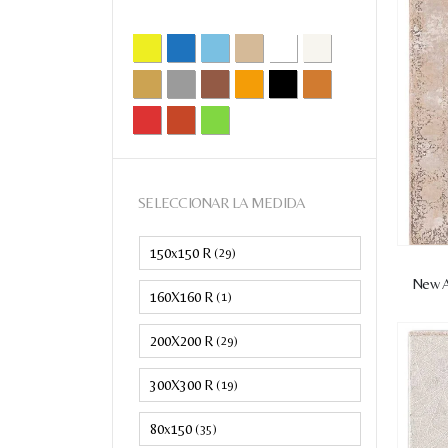
Amarilla
Azul
Azul clarito
Beige
Blanco
Crema
Dorado
Gris
Marron
Naranja
Negro
Ocre
Rojo
Teja
Verde
SELECCIONAR LA MEDIDA
150x150 R
(29)
New A
160X160 R
(1)
200X200 R
(29)
300X300 R
(19)
80x150
(35)