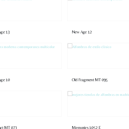
ge 13
New Age 12
ge 10
Old Fragment MT 095
rt MT 073
Memories 1052 E