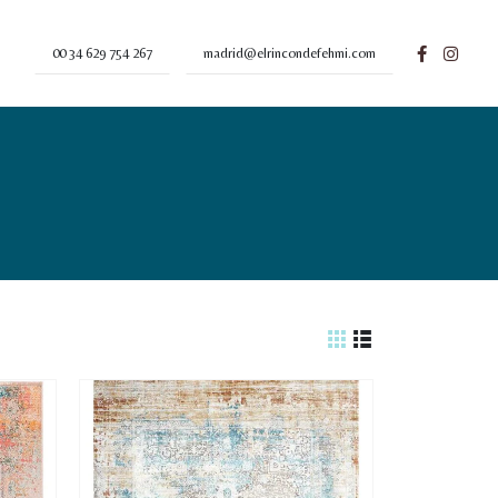
00 34 629 754 267
madrid@elrincondefehmi.com