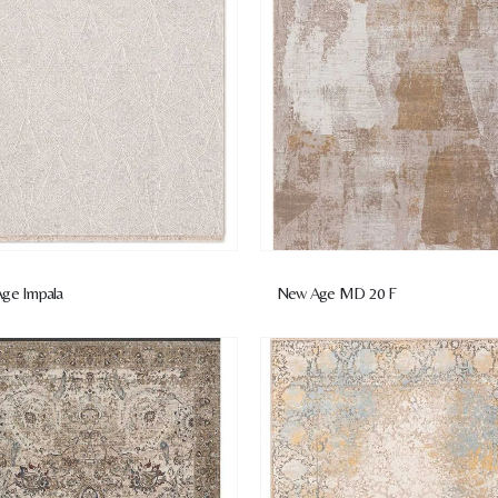
ge Impala
New Age MD 20 F