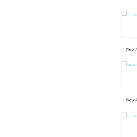
New 
New A