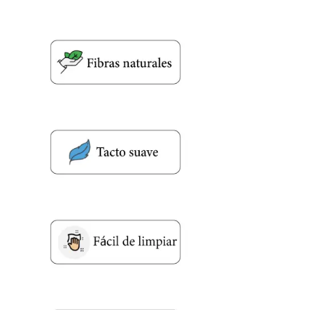
Acuerdo RGPD
*
Doy mi consentimiento para que
esta web almacene la
información que envío para que
puedan responder a mi petición.
Recibir mi oferta