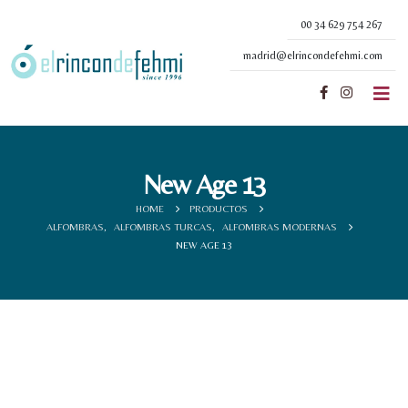
00 34 629 754 267
madrid@elrincondefehmi.com
New Age 13
HOME
PRODUCTOS
ALFOMBRAS
,
ALFOMBRAS TURCAS
,
ALFOMBRAS MODERNAS
NEW AGE 13