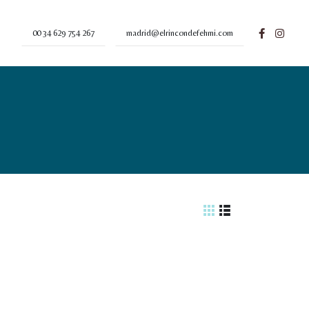
00 34 629 754 267
madrid@elrincondefehmi.com