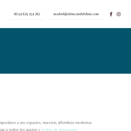
00 34 629 754 267
madrid@elrincondefehmi.com
emporáneo a tus espacios, nuestras alfombras modernas
tan a todos los gustos y
estilos de decoración.