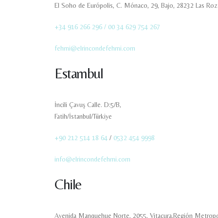
El Soho de Európolis, C. Mónaco, 29, Bajo, 28232 Las Roz
+34 916 266 296 /
00 34 629 754 267
fehmi@elrincondefehmi.com
Estambul
İncili Çavuş Calle. D:5/B,
Fatih/İstanbul/Türkiye
+90 212 514 18 64
/
0532 454 9998
info@elrincondefehmi.com
Chile
Avenida Manquehue Norte, 2055, Vitacura,Región Metropol