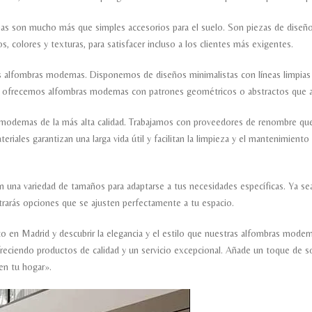
s son mucho más que simples accesorios para el suelo. Son piezas de diseño 
, colores y texturas, para satisfacer incluso a los clientes más exigentes.
stras alfombras modernas. Disponemos de diseños minimalistas con líneas limpia
én ofrecemos alfombras modernas con patrones geométricos o abstractos que añ
modernas de la más alta calidad. Trabajamos con proveedores de renombre que 
teriales garantizan una larga vida útil y facilitan la limpieza y el mantenimient
 una variedad de tamaños para adaptarse a tus necesidades específicas. Ya se
trarás opciones que se ajusten perfectamente a tu espacio.
to en Madrid y descubrir la elegancia y el estilo que nuestras alfombras mode
reciendo productos de calidad y un servicio excepcional. Añade un toque de so
n tu hogar».