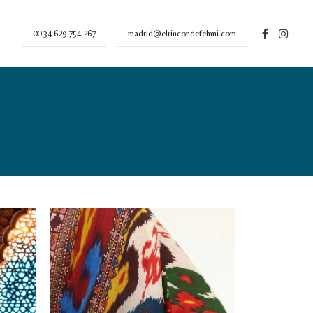
00 34 629 754 267
madrid@elrincondefehmi.com