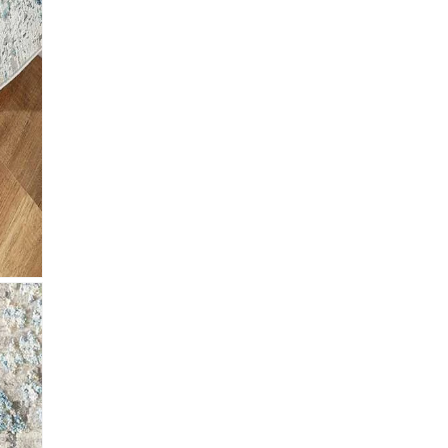
lectronico
*
je.