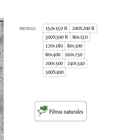
150x150 R
200X200 R
MEDIDAS
300X300 R
80x150
120x180
80x300
80x400
160x230
200x300
240x340
300X400