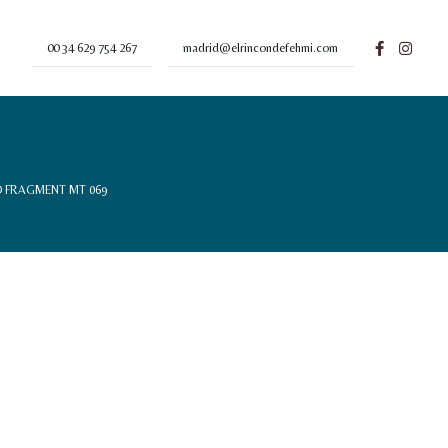
00 34 629 754 267
madrid@elrincondefehmi.com
 FRAGMENT MT 069