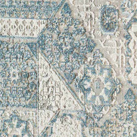
Nombre y
*
Acuerdo RGPD
*
Doy mi consentimiento para que esta web 
que envío para que puedan responder a mi 
Recibir mi oferta