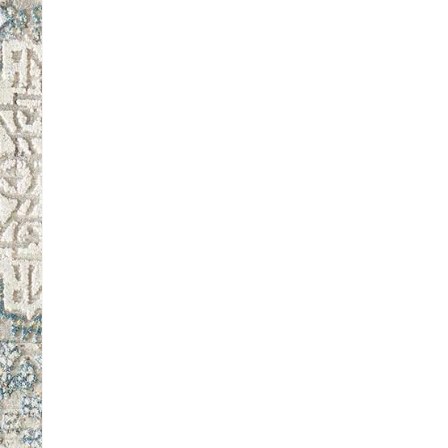
 Referencia del producto
almacene la información
petición.