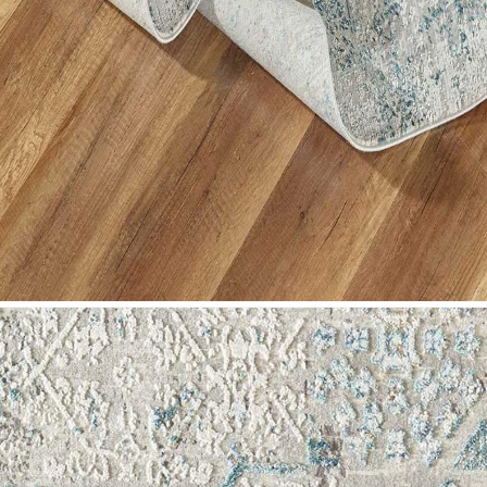
Nombre y apellido
*
Correo e
Teléfono
Tu mensa