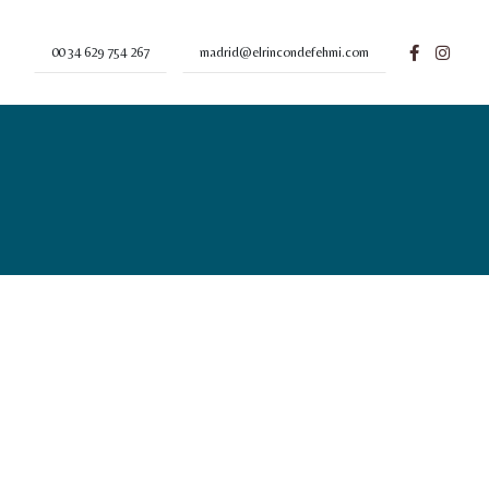
00 34 629 754 267
madrid@elrincondefehmi.com