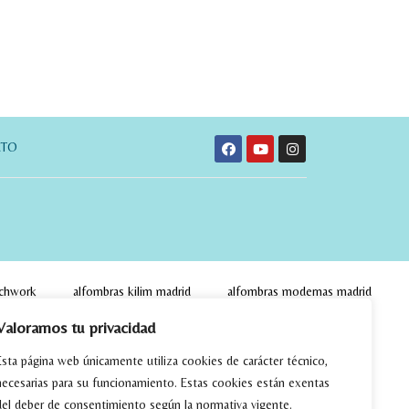
CTO
tchwork
alfombras kilim madrid
alfombras modernas madrid
Valoramos tu privacidad
limpieza de alfombras en madrid
Esta página web únicamente utiliza cookies de carácter técnico,
necesarias para su funcionamiento. Estas cookies están exentas
del deber de consentimiento según la normativa vigente.