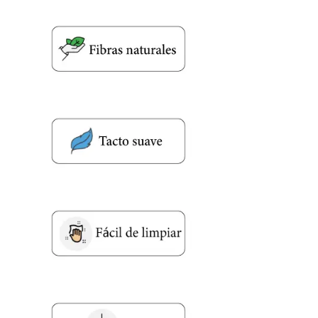
Nombre y Referencia del producto
*
Acuerdo RGPD
*
Doy mi consentimiento para que
esta web almacene la
información que envío para que
puedan responder a mi petición.
Recibir mi oferta