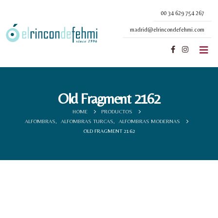
00 34 629 754 267
madrid@elrincondefehmi.com
Old Fragment 2162
HOME
PRODUCTOS
ALFOMBRAS
,
ALFOMBRAS TURCAS
,
ALFOMBRAS MODERNAS
OLD FRAGMENT 2162