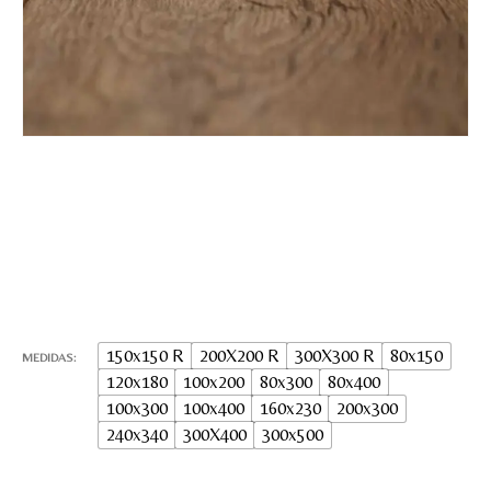
Nombre y apellido
*
Teléfono
150x150 R
200X200 R
300X300 R
80x150
Correo electronico
*
MEDIDAS
120x180
100x200
80x300
80x400
100x300
100x400
160x230
200x300
240x340
300X400
300x500
Tu mensaje.