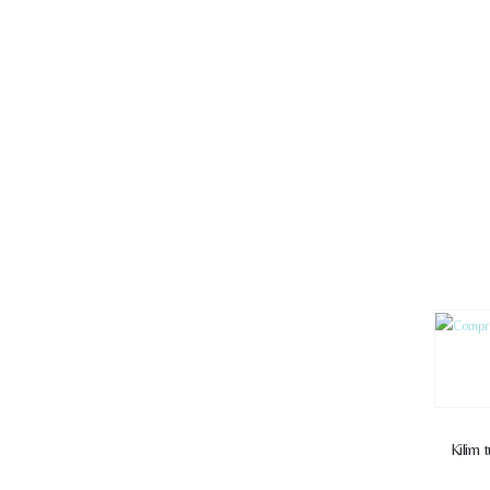
Kilim 