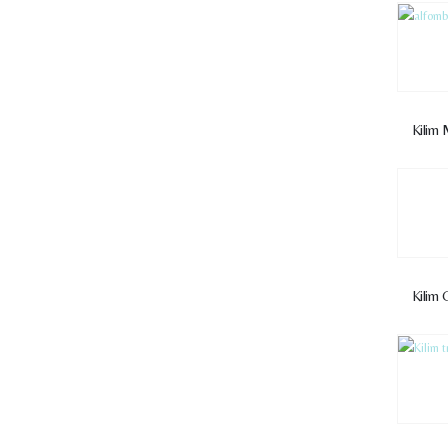
Kilim
Kilim