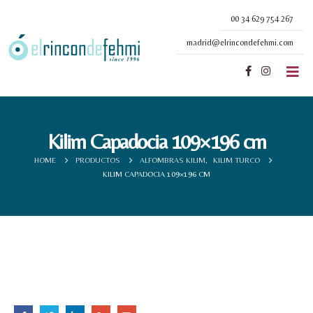
00 34 629 754 267
madrid@elrincondefehmi.com
Kilim Capadocia 109×196 cm
HOME
PRODUCTOS
ALFOMBRAS KILIM
,
KILIM TURCO
KILIM CAPADOCIA 109×196 CM