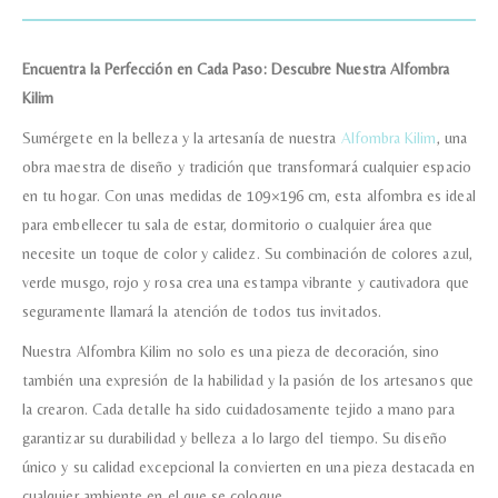
Teléfono
Encuentra la Perfección en Cada Paso: Descubre Nuestra Alfombra
Kilim
Correo electronico
*
Sumérgete en la belleza y la artesanía de nuestra
Alfombra Kilim
, una
obra maestra de diseño y tradición que transformará cualquier espacio
en tu hogar. Con unas medidas de 109×196 cm, esta alfombra es ideal
Tu mensaje.
para embellecer tu sala de estar, dormitorio o cualquier área que
necesite un toque de color y calidez. Su combinación de colores azul,
verde musgo, rojo y rosa crea una estampa vibrante y cautivadora que
seguramente llamará la atención de todos tus invitados.
Nombre y Referencia del producto
*
Nuestra Alfombra Kilim no solo es una pieza de decoración, sino
también una expresión de la habilidad y la pasión de los artesanos que
la crearon. Cada detalle ha sido cuidadosamente tejido a mano para
Acuerdo RGPD
*
garantizar su durabilidad y belleza a lo largo del tiempo. Su diseño
Doy mi consentimiento para que
único y su calidad excepcional la convierten en una pieza destacada en
esta web almacene la
información que envío para que
cualquier ambiente en el que se coloque.