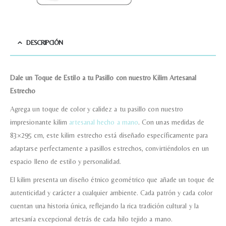
Nombre y Referencia del producto
*
DESCRIPCIÓN
Dale un Toque de Estilo a tu Pasillo con nuestro Kilim Artesanal
Acuerdo RGPD
*
Estrecho
Doy mi consentimiento para que
esta web almacene la
Agrega un toque de color y calidez a tu pasillo con nuestro
información que envío para que
puedan responder a mi petición.
impresionante kilim
artesanal hecho a mano
. Con unas medidas de
83×295 cm, este kilim estrecho está diseñado específicamente para
adaptarse perfectamente a pasillos estrechos, convirtiéndolos en un
Recibir mi oferta
espacio lleno de estilo y personalidad.
El kilim presenta un diseño étnico geométrico que añade un toque de
autenticidad y carácter a cualquier ambiente. Cada patrón y cada color
cuentan una historia única, reflejando la rica tradición cultural y la
artesanía excepcional detrás de cada hilo tejido a mano.