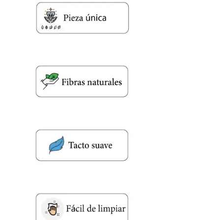
Nombre y apellido
*
Teléfono
Correo electronico
*
Tu mensaje.