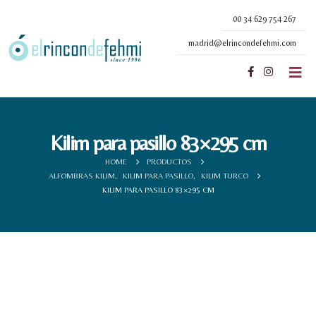
00 34 629 754 267
madrid@elrincondefehmi.com
Kilim para pasillo 83×295 cm
HOME
PRODUCTOS
ALFOMBRAS KILIM
,
KILIM PARA PASILLO
,
KILIM TURCO
KILIM PARA PASILLO 83×295 CM