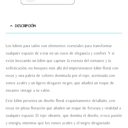
Acuerdo RGPD
*
Doy mi consentimiento para que
DESCRIPCIÓN
esta web almacene la
información que envío para que
puedan responder a mi petición.
Los kilims para salón son elementos esenciales para transformar
cualquier espacio de estar en un oasis de elegancia y confort. Y si
Recibir mi oferta
estás buscando un kilim que capture la esencia del romance y la
sofisticación, no busques más allá del impresionante kilim floral con
rosas y una paleta de colores dominada por el rojo, acentuada con
tonos azules y un ligero desgaste negro, que añadirá un toque de
encanto vintage a tu salón.
Este kilim presenta un diseño floral exquisitamente detallado, con
rosas en plena floración que añaden un toque de frescura y vitalidad a
cualquier espacio. El rojo vibrante, que domina el diseño, evoca pasión
y energía, mientras que los tonos azules y el negro desgastado