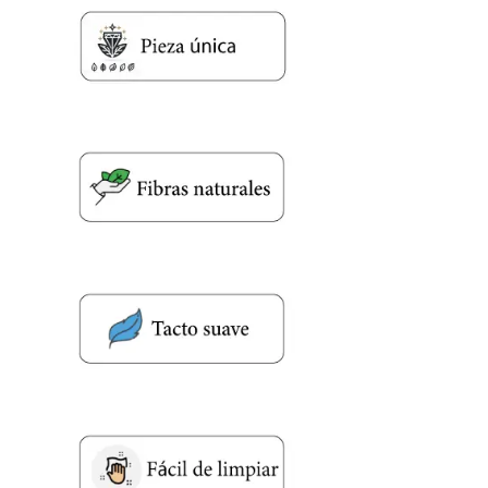
Nombre y apellido
*
Teléfono
Correo electronico
*
Tu mensaje.
Nombre y Referencia del producto
*