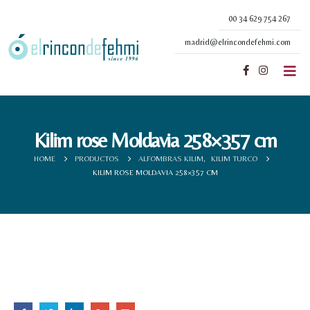
00 34 629 754 267
madrid@elrincondefehmi.com
Kilim rose Moldavia 258×357 cm
HOME
PRODUCTOS
ALFOMBRAS KILIM
,
KILIM TURCO
KILIM ROSE MOLDAVIA 258×357 CM