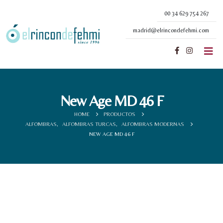
00 34 629 754 267
madrid@elrincondefehmi.com
New Age MD 46 F
HOME
PRODUCTOS
ALFOMBRAS
,
ALFOMBRAS TURCAS
,
ALFOMBRAS MODERNAS
NEW AGE MD 46 F