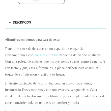
Teléfono
DESCRIPCIÓN
Correo electronico
*
Alfombras modernas para sala de estar
Tu mensaje.
Transforma tu sala de estar en un espacio de elegancia
contemporánea con
nuestra alfombra
moderna de diseño abstracto.
Con una paleta de colores que incluye tonos suaves como beige, café
con leche y gris, esta alfombra es la pieza perfecta para añadir un
Nombre y Referencia del producto
*
toque de sofisticación y estilo a tu hogar.
El diseño abstracto de la alfombra crea un punto focal visual,
fusionando líneas modernas con una estética vanguardista. Cada
Acuerdo RGPD
*
detalle está meticulosamente elaborado para complementar tu sala de
Doy mi consentimiento para que
esta web almacene la
estar, convirtiéndola en un oasis de confort y moda.
información que envío para que
puedan responder a mi petición.