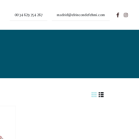
00 34 629 754 267
madrid@elrincondefehmi.com