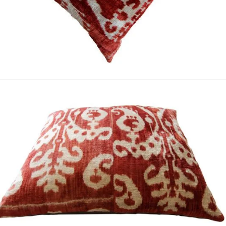
Nombre y apellido
*
Correo e
Teléfono
Tu mensa
Nombre y
*
Acuerdo RGPD
*
Doy mi consentimiento para que esta web 
que envío para que puedan responder a mi 