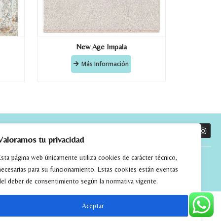
New Age Impala
Más Información
O
Valoramos tu privacidad
Esta página web únicamente utiliza cookies de carácter técnico,
necesarias para su funcionamiento. Estas cookies están exentas
del deber de consentimiento según la normativa vigente.
Aceptar
tchwork
alfombras kilim madrid
alfombras modernas madrid