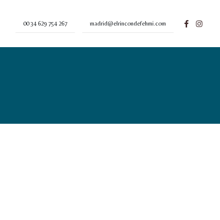
00 34 629 754 267
madrid@elrincondefehmi.com