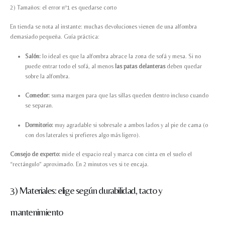
2) Tamaños: el error nº1 es quedarse corto
En tienda se nota al instante: muchas devoluciones vienen de una alfombra
demasiado pequeña. Guía práctica:
Salón:
lo ideal es que la alfombra abrace la zona de sofá y mesa. Si no
puede entrar todo el sofá, al menos
las patas delanteras
deben quedar
sobre la alfombra.
Comedor:
suma margen para que las sillas queden dentro incluso cuando
se separan.
Dormitorio:
muy agradable si sobresale a ambos lados y al pie de cama (o
con dos laterales si prefieres algo más ligero).
Consejo de experto:
mide el espacio real y marca con cinta en el suelo el
“rectángulo” aproximado. En 2 minutos ves si te encaja.
3) Materiales: elige según durabilidad, tacto y
mantenimiento