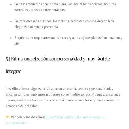
En casas modernas con tarima clara, van genial tonos neutros, texturas
naturales y piezas contemporáneas.
En interiores más clásicos, los motivos tradicionales o los vintage bien
elegidos dan mucha presencia.
Si quieres un toque artesanal sin recargar, los tejidos planos funcionan muy
bien.
5) Kilims: una elección con personalidad y muy fácil de
integrar
Los
kilims
tienen algo especial: aportan artesanía, textura y personalidad, y
encajan tanto en ambientes modernos como mediterráneos. Además, al ser más
ligeros, suelen ser fáciles de recolocar si cambias muebles o quieres renovar la
composición del salón.
Ver colección de kilims:
https://elrincondefehmi.com/es/categoria-
producto/kilim/