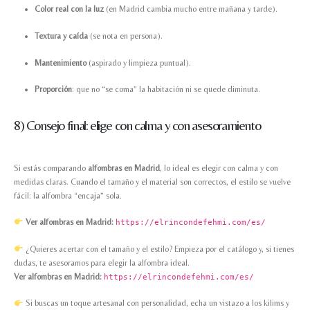
Color real con la luz
(en Madrid cambia mucho entre mañana y tarde).
Textura y caída
(se nota en persona).
Mantenimiento
(aspirado y limpieza puntual).
Proporción
: que no “se coma” la habitación ni se quede diminuta.
8) Consejo final: elige con calma y con asesoramiento
Si estás comparando
alfombras en Madrid
, lo ideal es elegir con calma y con
medidas claras. Cuando el tamaño y el material son correctos, el estilo se vuelve
fácil: la alfombra “encaja” sola.
Ver alfombras en Madrid:
https://elrincondefehmi.com/es/
¿Quieres acertar con el tamaño y el estilo? Empieza por el catálogo y, si tienes
dudas, te asesoramos para elegir la alfombra ideal.
Ver alfombras en Madrid:
https://elrincondefehmi.com/es/
Si buscas un toque artesanal con personalidad, echa un vistazo a los kilims y