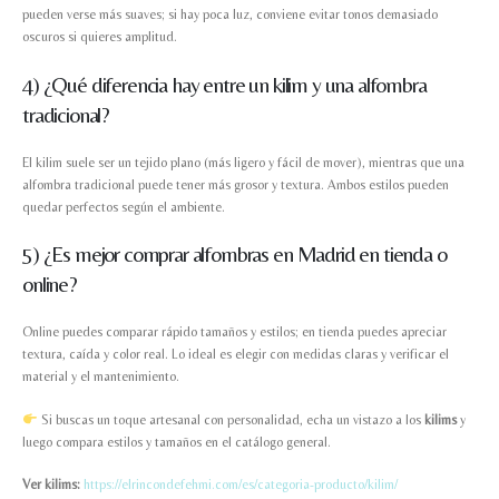
pueden verse más suaves; si hay poca luz, conviene evitar tonos demasiado
oscuros si quieres amplitud.
4) ¿Qué diferencia hay entre un kilim y una alfombra
tradicional?
El kilim suele ser un tejido plano (más ligero y fácil de mover), mientras que una
alfombra tradicional puede tener más grosor y textura. Ambos estilos pueden
quedar perfectos según el ambiente.
5) ¿Es mejor comprar alfombras en Madrid en tienda o
online?
Online puedes comparar rápido tamaños y estilos; en tienda puedes apreciar
textura, caída y color real. Lo ideal es elegir con medidas claras y verificar el
material y el mantenimiento.
Si buscas un toque artesanal con personalidad, echa un vistazo a los
kilims
y
luego compara estilos y tamaños en el catálogo general.
Ver kilims:
https://elrincondefehmi.com/es/categoria-producto/kilim/