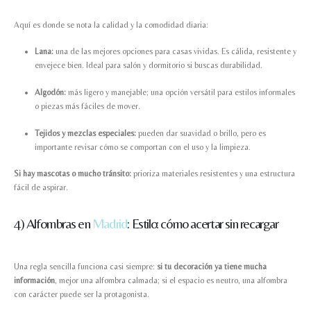
Aquí es donde se nota la calidad y la comodidad diaria:
Lana:
una de las mejores opciones para casas vividas. Es cálida, resistente y
envejece bien. Ideal para salón y dormitorio si buscas durabilidad.
Algodón:
más ligero y manejable; una opción versátil para estilos informales
o piezas más fáciles de mover.
Tejidos y mezclas especiales:
pueden dar suavidad o brillo, pero es
importante revisar cómo se comportan con el uso y la limpieza.
Si hay mascotas o mucho tránsito:
prioriza materiales resistentes y una estructura
fácil de aspirar.
4) Alfombras en
Madrid
: Estilo: cómo acertar sin recargar
Una regla sencilla funciona casi siempre:
si tu decoración ya tiene mucha
información
, mejor una alfombra calmada; si el espacio es neutro, una alfombra
con carácter puede ser la protagonista.