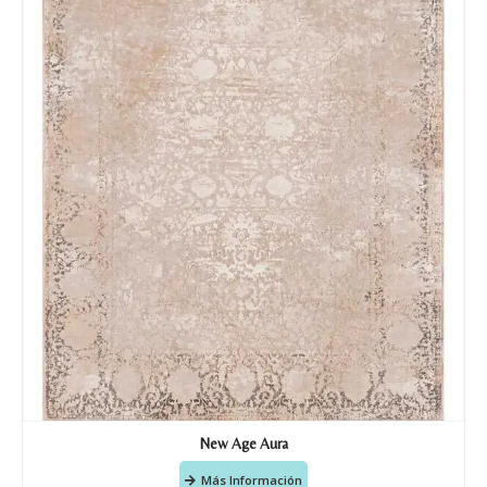
Tu mensaje.
Nombre y Referencia del producto
*
Acuerdo RGPD
*
Doy mi consentimiento para que
esta web almacene la
información que envío para que
puedan responder a mi petición.
Recibir mi oferta
New Age Aura
Más Información