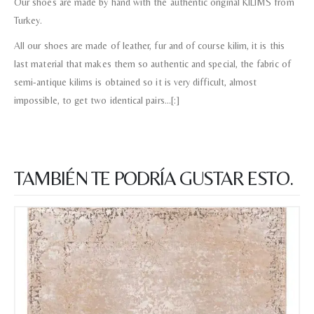
Our shoes are made by hand with the authentic original KILIMS from
Turkey.
All our shoes are made of leather, fur and of course kilim, it is this
last material that makes them so authentic and special, the fabric of
semi-antique kilims is obtained so it is very difficult, almost
impossible, to get two identical pairs…[:]
TAMBIÉN TE PODRÍA GUSTAR ESTO.
Nombre y apellido
*
Teléfono
Correo electronico
*