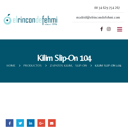
00 34 629 754 267
madrid@elrincondefehmi.com
Kilim Slip-On 104
HOME
PRODUCTOS
ZAPATOS KILIM
,
SLIP-ON
KILIM SLIP-ON 104