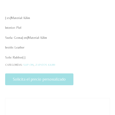
[:es]Material: Kilim
Interior: Piel
Suela: Goma[:en]Material: Kilim
Inside: Leather
Sole: Rubber[:]
CATEGORÍAS:
SLIP-ON
,
ZAPATOS KILIM
Solicita el precio personalizado