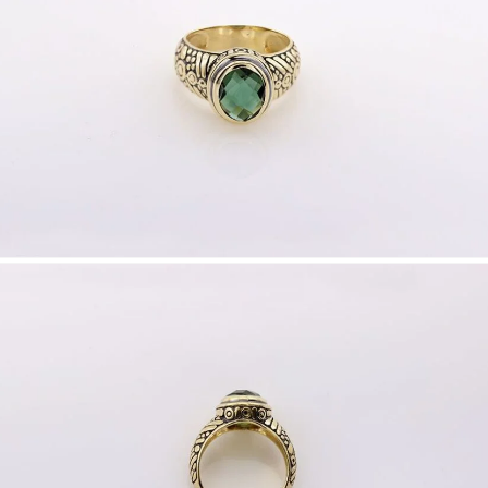
Nombre y
*
Acuerdo RGPD
*
Doy mi consentimiento para que esta web 
que envío para que puedan responder a mi 
Recibir mi oferta