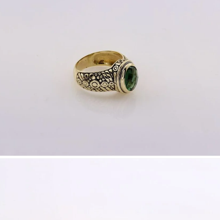
Nombre y apellido
*
Correo e
Teléfono
Tu mensa