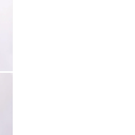
 Referencia del producto
almacene la información
petición.