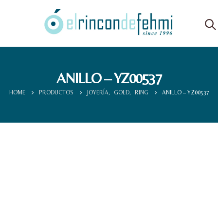
ANILLO – YZ00537
HOME
PRODUCTOS
JOYERÍA
,
GOLD
,
RING
ANILLO – YZ00537