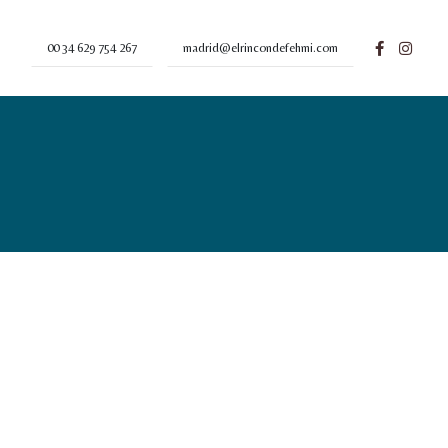
00 34 629 754 267
madrid@elrincondefehmi.com