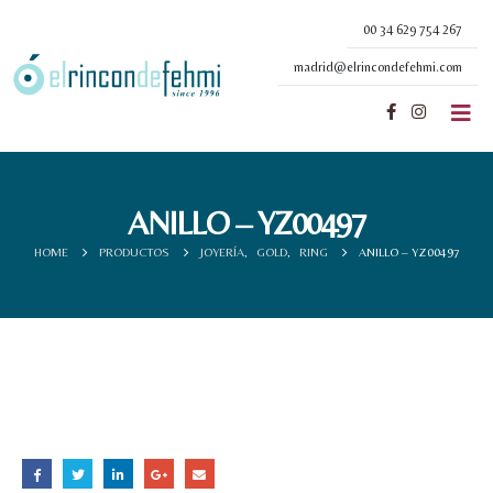
00 34 629 754 267
madrid@elrincondefehmi.com
ANILLO – YZ00497
HOME
PRODUCTOS
JOYERÍA
,
GOLD
,
RING
ANILLO – YZ00497