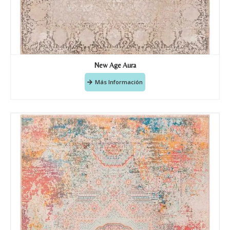
Correo electronico
*
New Age Aura
Tu mensaje.
Más Información
Nombre y Referencia del producto
*
Acuerdo RGPD
*
Doy mi consentimiento para que
esta web almacene la
información que envío para que
puedan responder a mi petición.