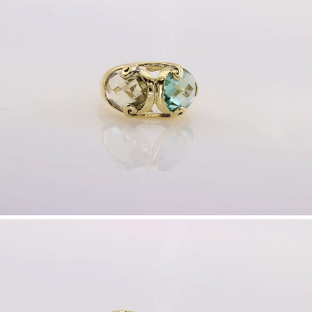
Nombre y apellido
*
Correo e
Teléfono
Tu mensa