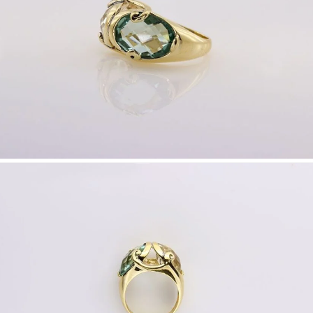
Nombre y
*
Acuerdo RGPD
*
Doy mi consentimiento para que esta web 
que envío para que puedan responder a mi 
Recibir mi oferta