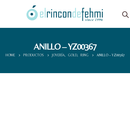
ANILLO – YZ00367
HOME
PRODUCTOS
JOYERÍA
,
GOLD
,
RING
ANILLO – YZ00367