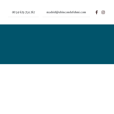
00 34 629 754 267
madrid@elrincondefehmi.com