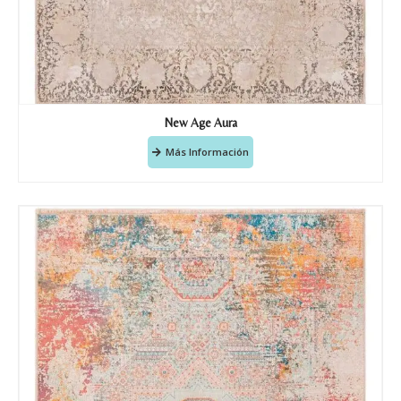
Correo electronico
*
New Age Aura
Tu mensaje.
Más Información
Nombre y Referencia del producto
*
Acuerdo RGPD
*
Doy mi consentimiento para que
esta web almacene la
información que envío para que
puedan responder a mi petición.