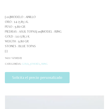
[:es]MODELO : ANILLO
ORO : 14 (585) K.
PESO : 9,80 GR
PIEDRAS : ASUL TOPAS[:en]MODEL : RING
GOLD : 14 (585) K
WEIGTH : 9,80 GR
STONES : BLUE TOPAS
[:]
SKU:
YZ00303
CATEGORÍAS:
GOLD
,
JOYERÍA
,
RING
Solicita el precio personalizado