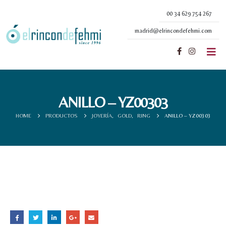
00 34 629 754 267
madrid@elrincondefehmi.com
ANILLO – YZ00303
HOME
PRODUCTOS
JOYERÍA
,
GOLD
,
RING
ANILLO – YZ00303