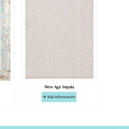
New Age Impala
Más Información