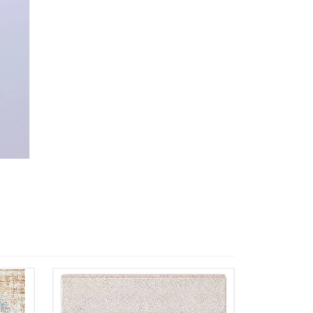
almacene la información
petición.