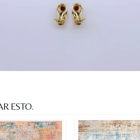
Acuerdo RGPD
*
Doy mi consentimiento para que esta web 
que envío para que puedan responder a mi 
Recibir mi oferta
AR ESTO.