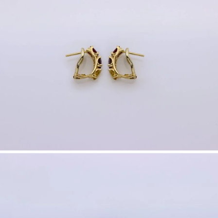
Nombre y apellido
*
Correo e
Teléfono
Tu mensa
Nombre y
*