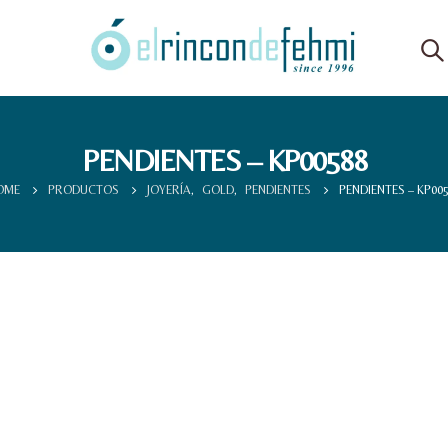
PENDIENTES – KP00588
OME
PRODUCTOS
JOYERÍA
,
GOLD
,
PENDIENTES
PENDIENTES – KP00