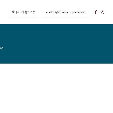
00 34 629 754 267
madrid@elrincondefehmi.com
588