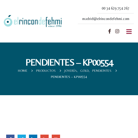
00 34 629 754 267
madrid@elrincondefehmi.com
PENDIENTES – KP00554
HOME
PRODUCTOS
JOYERÍA
,
GOLD
,
PENDIENTES
PENDIENTES – KP00554