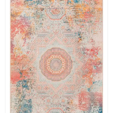
Tu mensaje.
Nombre y Referencia del producto
*
Acuerdo RGPD
*
Doy mi consentimiento para que
esta web almacene la
información que envío para que
puedan responder a mi petición.
Recibir mi oferta