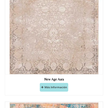
Nombre y apellido
*
Teléfono
New Age Aura
Más Información
Correo electronico
*