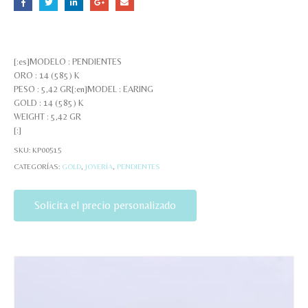
[:es]MODELO : PENDIENTES
ORO : 14 (585) K
PESO : 5,42 GR[:en]MODEL : EARING
GOLD : 14 (585) K
WEIGHT : 5,42 GR
[:]
SKU:
KP00515
CATEGORÍAS:
GOLD
,
JOYERÍA
,
PENDIENTES
Solicita el precio personalizado