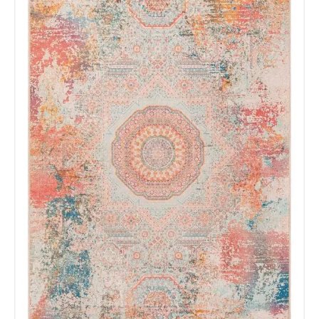
Nombre y Referencia del producto
*
Acuerdo RGPD
*
Doy mi consentimiento para que
esta web almacene la
información que envío para que
puedan responder a mi petición.
Recibir mi oferta