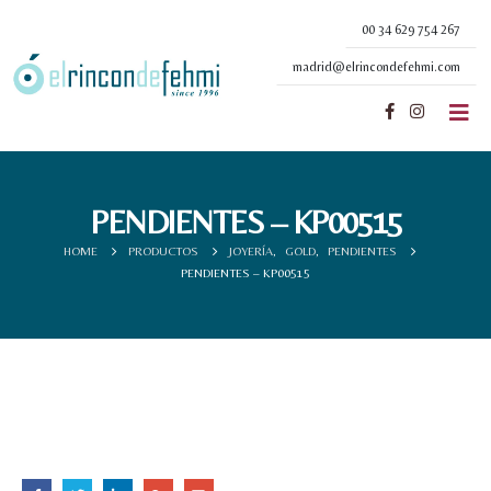
00 34 629 754 267
madrid@elrincondefehmi.com
PENDIENTES – KP00515
HOME
PRODUCTOS
JOYERÍA
,
GOLD
,
PENDIENTES
PENDIENTES – KP00515