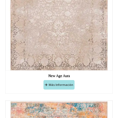
Nombre y apellido
*
Teléfono
New Age Aura
Más Información
Correo electronico
*
Tu mensaje.