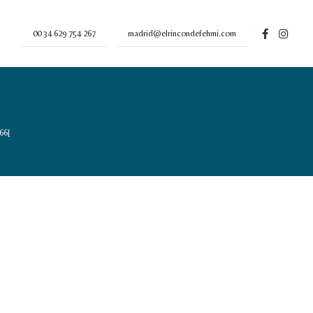
00 34 629 754 267
madrid@elrincondefehmi.com
66[