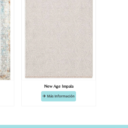
New Age Impala
Más Información