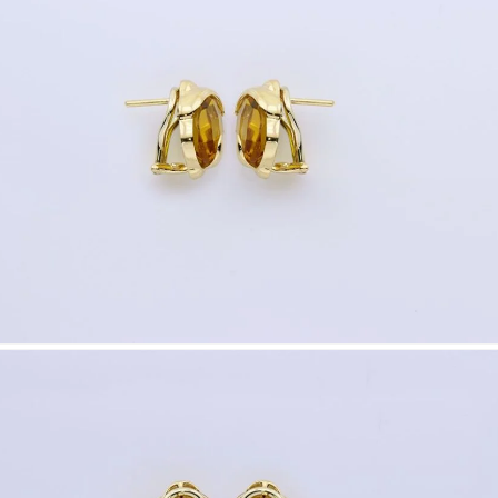
Nombre y apellido
*
Correo e
Teléfono
Tu mensa
Nombre y
*