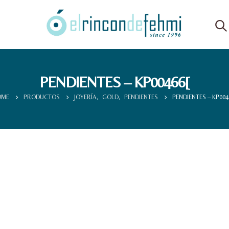
PENDIENTES – KP00466[
OME
PRODUCTOS
JOYERÍA
,
GOLD
,
PENDIENTES
PENDIENTES – KP004