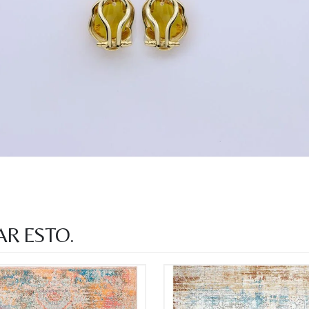
Acuerdo RGPD
*
Doy mi consentimiento para que esta web 
que envío para que puedan responder a mi 
Recibir mi oferta
AR ESTO.