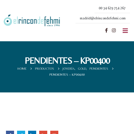
00 34 629 754 267
madrid@elrincondefehmi.com
PENDIENTES – KP00400
HOME
PRODUCTOS
JOYERÍA
,
GOLD
,
PENDIENTES
PENDIENTES – KP00400