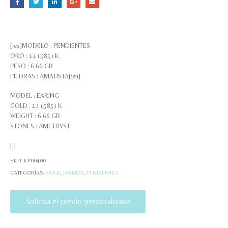
[:es]MODELO : PENDIENTES
ORO : 14 (585) K
PESO : 6,66 GR
PIEDRAS : AMATISTA[:en]
MODEL : EARING
GOLD : 14 (585) K
WEIGHT : 6,66 GR
STONES : AMETHYST
[:]
SKU:
KP00400
CATEGORÍAS:
GOLD
,
JOYERÍA
,
PENDIENTES
Solicita el precio personalizado