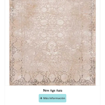
Nombre y apellido
*
Teléfono
New Age Aura
Correo electronico
*
Más Información