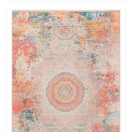
Tu mensaje.
Nombre y Referencia del producto
*
Acuerdo RGPD
*
Doy mi consentimiento para que
esta web almacene la
información que envío para que
puedan responder a mi petición.
Recibir mi oferta