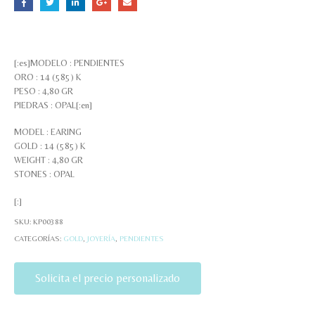
[:es]MODELO : PENDIENTES
ORO : 14 (585) K
PESO : 4,80 GR
PIEDRAS : OPAL[:en]
MODEL : EARING
GOLD : 14 (585) K
WEIGHT : 4,80 GR
STONES : OPAL
[:]
SKU:
KP00388
CATEGORÍAS:
GOLD
,
JOYERÍA
,
PENDIENTES
Solicita el precio personalizado