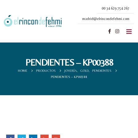
00 34 629 754 267
madrid@elrincondefehmi.com
PENDIENTES – KP00388
HOME
PRODUCTOS
JOYERÍA
,
GOLD
,
PENDIENTES
PENDIENTES – KP00388