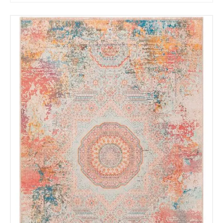
Tu mensaje.
Nombre y Referencia del producto
*
Acuerdo RGPD
*
Doy mi consentimiento para que
esta web almacene la
información que envío para que
puedan responder a mi petición.
Recibir mi oferta