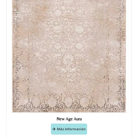
Nombre y apellido
*
Teléfono
New Age Aura
Correo electronico
*
Más Información