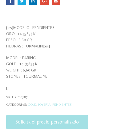
[:es]MODELO : PENDIENTES
ORO : 14 (585) K
PESO : 6,60 GR
PIEDRAS : TURMALIN[:en]
MODEL : EARING
GOLD : 14 (585) K
WEIGHT : 6,60 GR
STONES : TOURMALINE
[:]
SKU:
KP00387
CATEGORÍAS:
GOLD
,
JOYERÍA
,
PENDIENTES
Solicita el precio personalizado