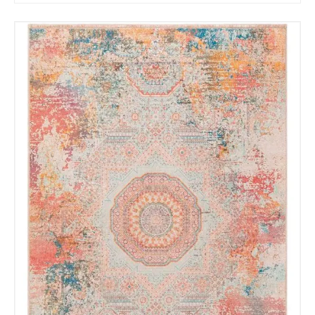
Tu mensaje.
Nombre y Referencia del producto
*
Acuerdo RGPD
*
Doy mi consentimiento para que
esta web almacene la
información que envío para que
puedan responder a mi petición.
Recibir mi oferta