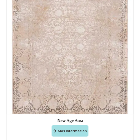
Nombre y apellido
*
Teléfono
New Age Aura
Correo electronico
*
Más Información