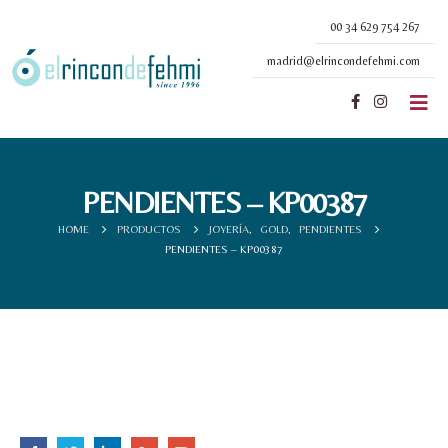
00 34 629 754 267
madrid@elrincondefehmi.com
PENDIENTES – KP00387
HOME
PRODUCTOS
JOYERÍA
,
GOLD
,
PENDIENTES
PENDIENTES – KP00387