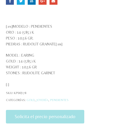
[:es]MODELO : PENDIENTES
ORO : 14 (585) K
PESO : 10,56 GR.
PIEDRAS : RUDOLİT GRANATE[:en]
MODEL : EARING
GOLD : 14 (585) K
WEIGHT : 10,56 GR
STONES : RUDOLİTE GARNET
[:]
SKU:
KP00378
CATEGORÍAS:
GOLD
,
JOYERÍA
,
PENDIENTES
Solicita el precio personalizado