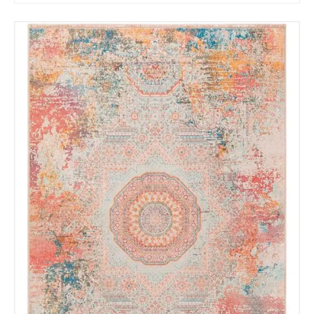
Tu mensaje.
Nombre y Referencia del producto
*
Acuerdo RGPD
*
Doy mi consentimiento para que
esta web almacene la
información que envío para que
puedan responder a mi petición.
Recibir mi oferta