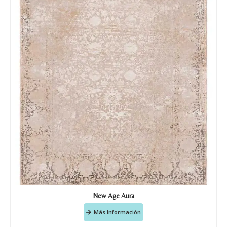
Nombre y apellido
*
Teléfono
New Age Aura
Correo electronico
*
Más Información