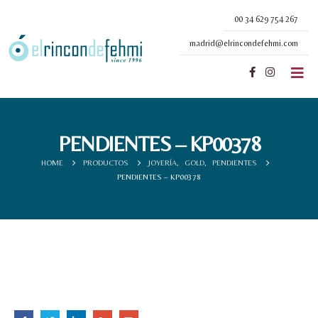
00 34 629 754 267
madrid@elrincondefehmi.com
PENDIENTES – KP00378
HOME
PRODUCTOS
JOYERÍA
,
GOLD
,
PENDIENTES
PENDIENTES – KP00378