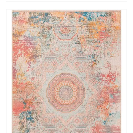
Tu mensaje.
Nombre y Referencia del producto
*
Acuerdo RGPD
*
Doy mi consentimiento para que
esta web almacene la
información que envío para que
puedan responder a mi petición.
Recibir mi oferta