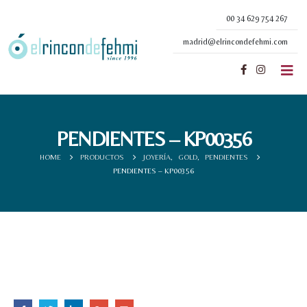
00 34 629 754 267
madrid@elrincondefehmi.com
PENDIENTES – KP00356
HOME
PRODUCTOS
JOYERÍA
,
GOLD
,
PENDIENTES
PENDIENTES – KP00356