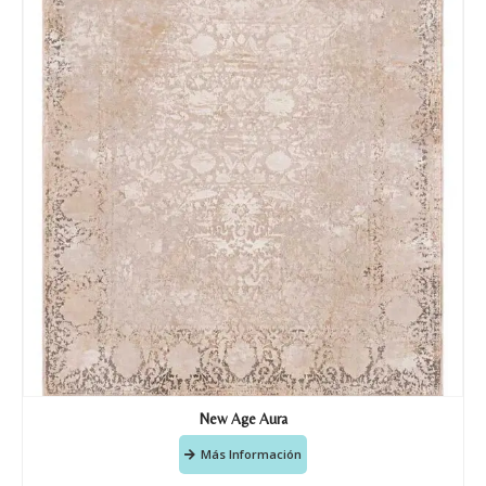
Nombre y apellido
*
Teléfono
New Age Aura
Correo electronico
*
Más Información