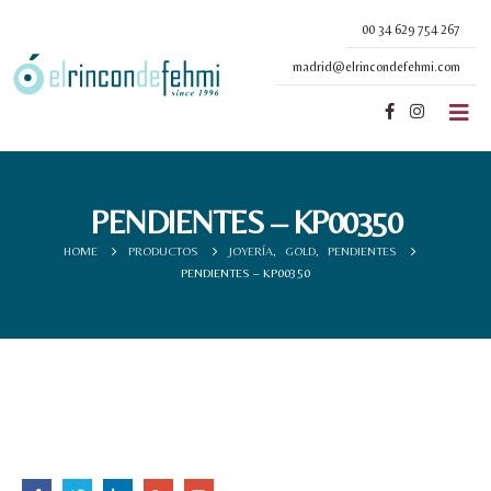
00 34 629 754 267
madrid@elrincondefehmi.com
PENDIENTES – KP00350
HOME
PRODUCTOS
JOYERÍA
,
GOLD
,
PENDIENTES
PENDIENTES – KP00350