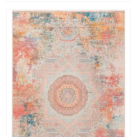
Tu mensaje.
Nombre y Referencia del producto
*
Acuerdo RGPD
*
Doy mi consentimiento para que
esta web almacene la
información que envío para que
puedan responder a mi petición.
Recibir mi oferta