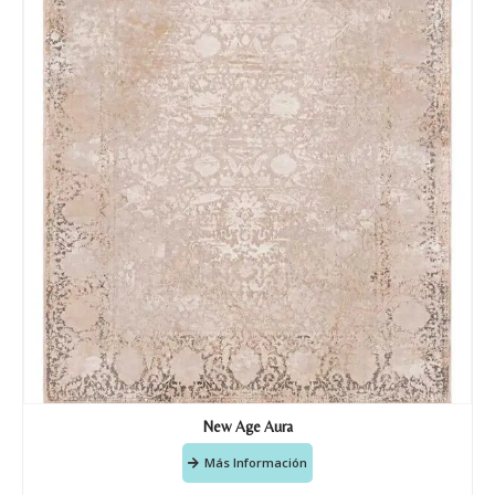
Nombre y apellido
*
Teléfono
New Age Aura
Correo electronico
*
Más Información