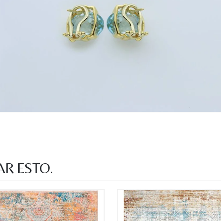
Acuerdo RGPD
*
Doy mi consentimiento para que esta web 
que envío para que puedan responder a mi 
Recibir mi oferta
AR ESTO.