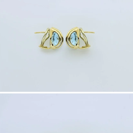
Nombre y apellido
*
Correo e
Teléfono
Tu mensa
Nombre y
*