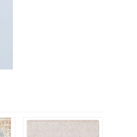
almacene la información
petición.