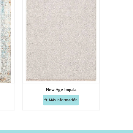
New Age Impala
Más Información