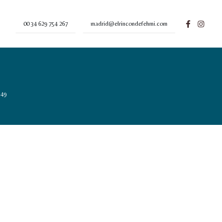
00 34 629 754 267
madrid@elrincondefehmi.com
349