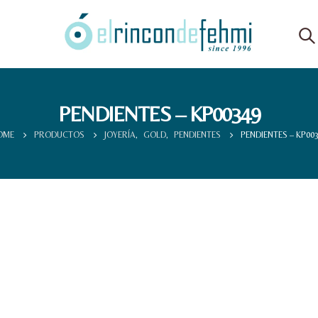
PENDIENTES – KP00349
OME
PRODUCTOS
JOYERÍA
,
GOLD
,
PENDIENTES
PENDIENTES – KP00