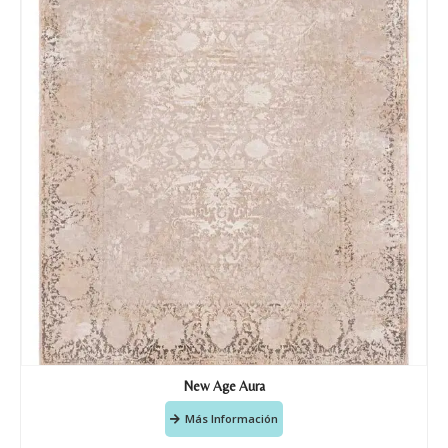
Nombre y apellido
*
Teléfono
New Age Aura
Correo electronico
*
Más Información