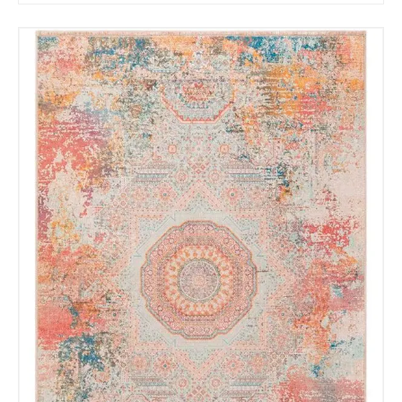
Tu mensaje.
Nombre y Referencia del producto
*
Acuerdo RGPD
*
Doy mi consentimiento para que
esta web almacene la
información que envío para que
puedan responder a mi petición.
Recibir mi oferta