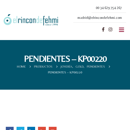
00 34 629 754 267
madrid@elrincondefehmi.com
PENDIENTES – KP00220
HOME
PRODUCTOS
JOYERÍA
,
GOLD
,
PENDIENTES
PENDIENTES – KP00220