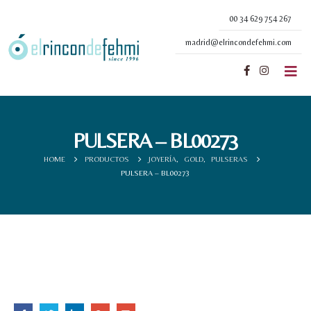
00 34 629 754 267
madrid@elrincondefehmi.com
PULSERA – BL00273
HOME
PRODUCTOS
JOYERÍA
,
GOLD
,
PULSERAS
PULSERA – BL00273