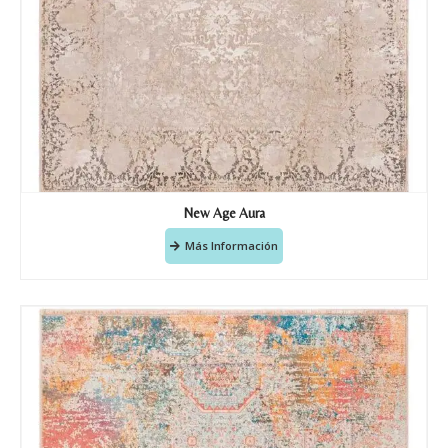
Teléfono
Correo electronico
*
Tu mensaje.
New Age Aura
Más Información
Nombre y Referencia del producto
*
Acuerdo RGPD
*
Doy mi consentimiento para que
esta web almacene la
información que envío para que
puedan responder a mi petición.