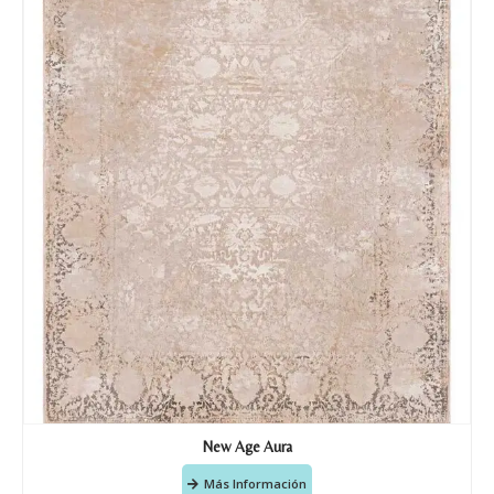
Tu mensaje.
Nombre y Referencia del producto
*
Acuerdo RGPD
*
Doy mi consentimiento para que
esta web almacene la
información que envío para que
puedan responder a mi petición.
Recibir mi oferta
New Age Aura
Más Información