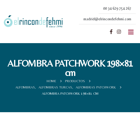
00 34 629 754 267
madrid@elrincondefehmi.com
ALFOMBRA PATCHWORK 198×81
cm
HOME
PRODUCTOS
ALFOMBRAS
,
ALFOMBRAS TURCAS
,
ALFOMBRAS PATCHWORK
ALFOMBRA PATCHWORK 198×81 CM