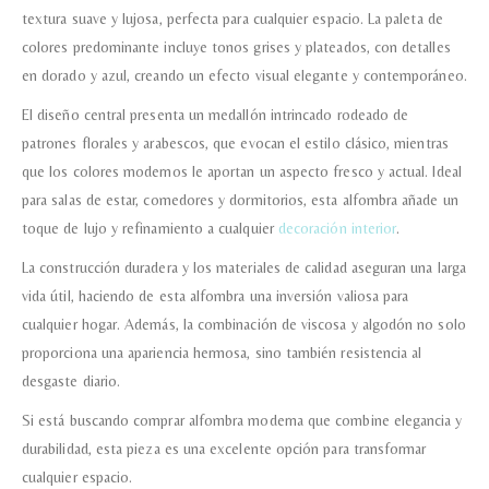
textura suave y lujosa, perfecta para cualquier espacio. La paleta de
Acuerdo RGPD
*
colores predominante incluye tonos grises y plateados, con detalles
Doy mi consentimiento para que
en dorado y azul, creando un efecto visual elegante y contemporáneo.
esta web almacene la
información que envío para que
El diseño central presenta un medallón intrincado rodeado de
puedan responder a mi petición.
patrones florales y arabescos, que evocan el estilo clásico, mientras
que los colores modernos le aportan un aspecto fresco y actual. Ideal
Recibir mi oferta
para salas de estar, comedores y dormitorios, esta alfombra añade un
toque de lujo y refinamiento a cualquier
decoración interior
.
La construcción duradera y los materiales de calidad aseguran una larga
vida útil, haciendo de esta alfombra una inversión valiosa para
cualquier hogar. Además, la combinación de viscosa y algodón no solo
proporciona una apariencia hermosa, sino también resistencia al
desgaste diario.
Si está buscando comprar alfombra moderna que combine elegancia y
durabilidad, esta pieza es una excelente opción para transformar
cualquier espacio.