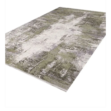
Tu mensaje.
Nombre y Referencia del producto
*
Acuerdo RGPD
*
Doy mi consentimiento para que
esta web almacene la
información que envío para que
puedan responder a mi petición.
Recibir mi oferta