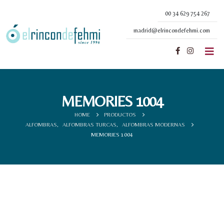
00 34 629 754 267
madrid@elrincondefehmi.com
MEMORIES 1004
HOME
PRODUCTOS
ALFOMBRAS
,
ALFOMBRAS TURCAS
,
ALFOMBRAS MODERNAS
MEMORIES 1004