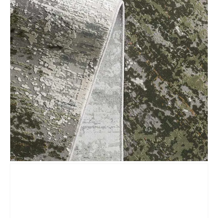
Nombre y apellido
*
Teléfono
Correo electronico
*