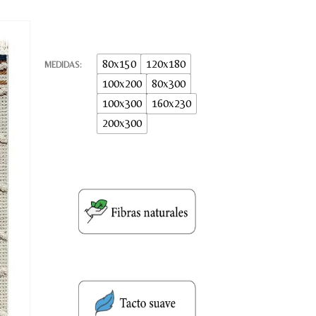
80x150
120x180
MEDIDAS
100x200
80x300
100x300
160x230
200x300