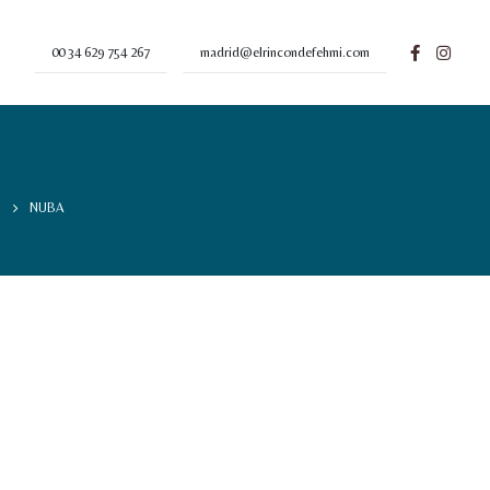
00 34 629 754 267
madrid@elrincondefehmi.com
NUBA