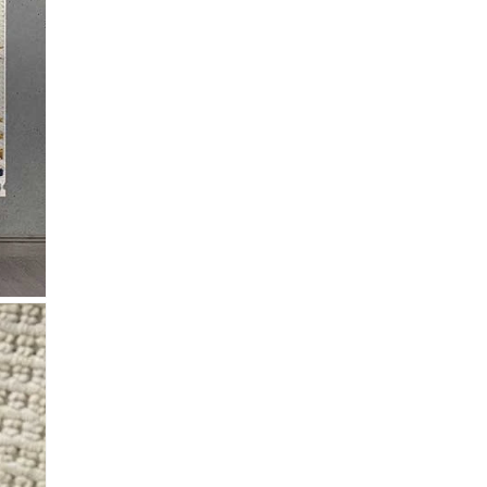
lectronico
*
je.