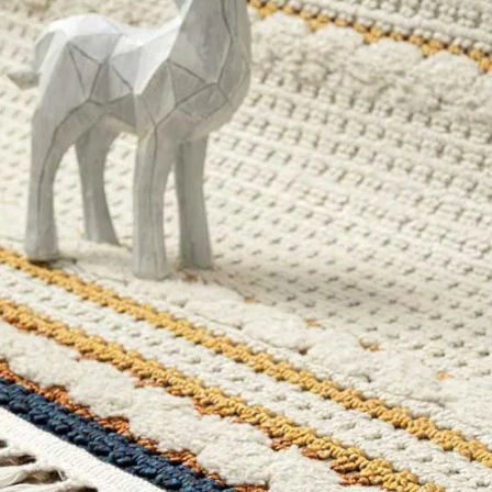
Nombre y
*
Acuerdo RGPD
*
Doy mi consentimiento para que esta web 
que envío para que puedan responder a mi 
Recibir mi oferta