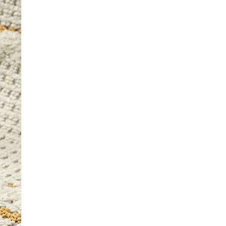
 Referencia del producto
almacene la información
petición.