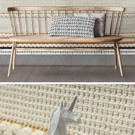
Nombre y apellido
*
Correo e
Teléfono
Tu mensa