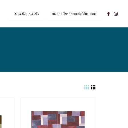
00 34 629 754 267
madrid@elrincondefehmi.com