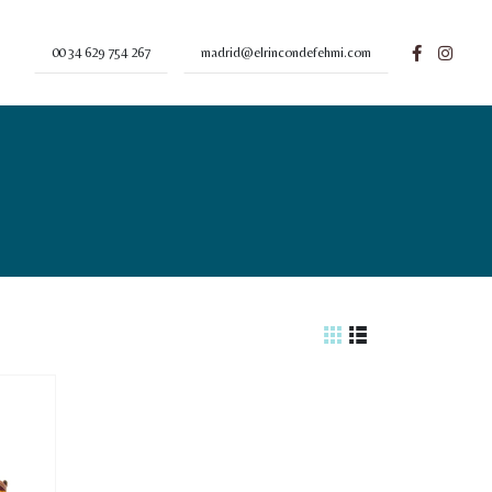
00 34 629 754 267
madrid@elrincondefehmi.com