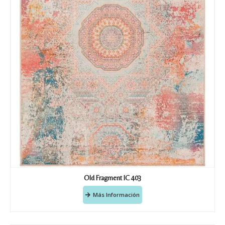
Nombre y Referencia del producto
*
Acuerdo RGPD
*
Doy mi consentimiento para que
esta web almacene la
información que envío para que
puedan responder a mi petición.
Recibir mi oferta
Old Fragment IC 403
Más Información