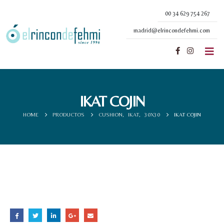
00 34 629 754 267
madrid@elrincondefehmi.com
IKAT COJIN
HOME
PRODUCTOS
CUSHION
,
IKAT
,
30X30
IKAT COJIN