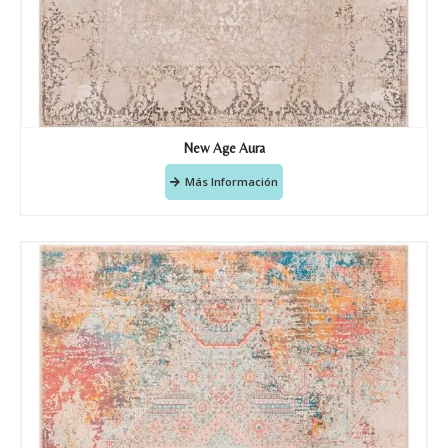
Nombre y apellido
*
New Age Aura
Más Información
Teléfono
Correo electronico
*
Tu mensaje.