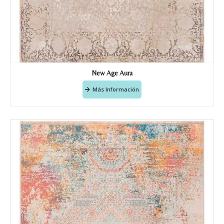
Correo electronico
*
Tu mensaje.
New Age Aura
Más Información
Nombre y Referencia del producto
*
Acuerdo RGPD
*
Doy mi consentimiento para que
esta web almacene la
información que envío para que
puedan responder a mi petición.