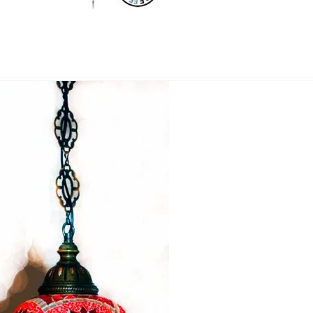
Nombre y apellido
*
Correo e
Teléfono
Tu mensa