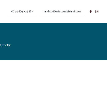
00 34 629 754 267
madrid@elrincondefehmi.com
E TECHO