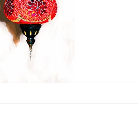
Nombre y
*
Acuerdo RGPD
*
Doy mi consentimiento para que esta web 
que envío para que puedan responder a mi 
Recibir mi oferta