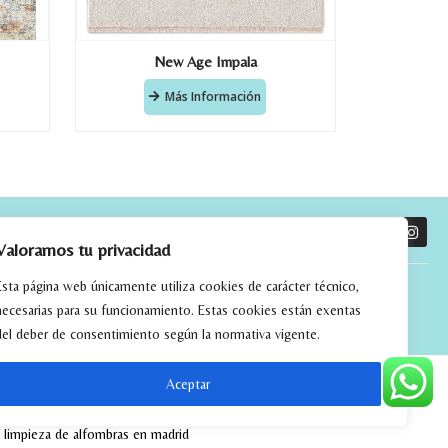
New Age Impala
Más Información
O
Valoramos tu privacidad
Esta página web únicamente utiliza cookies de carácter técnico,
necesarias para su funcionamiento. Estas cookies están exentas
del deber de consentimiento según la normativa vigente.
Aceptar
tchwork
alfombras kilim madrid
alfombras modernas madrid
limpieza de alfombras en madrid