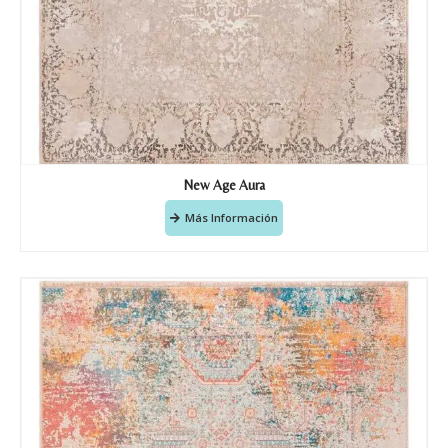
Teléfono
Correo electronico
*
Tu mensaje.
New Age Aura
Más Información
Nombre y Referencia del producto
*
Acuerdo RGPD
*
Doy mi consentimiento para que
esta web almacene la
información que envío para que
puedan responder a mi petición.