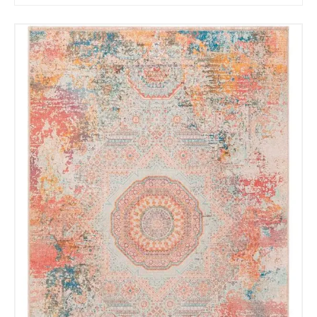
Acuerdo RGPD
*
Doy mi consentimiento para que
esta web almacene la
información que envío para que
puedan responder a mi petición.
Recibir mi oferta