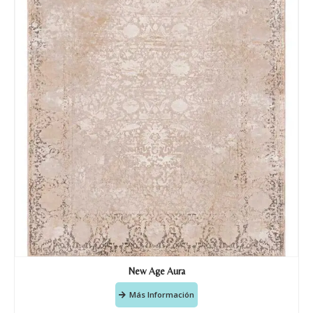
Nombre y apellido
*
Teléfono
Correo electronico
*
Tu mensaje.
Nombre y Referencia del producto
*
New Age Aura
Más Información