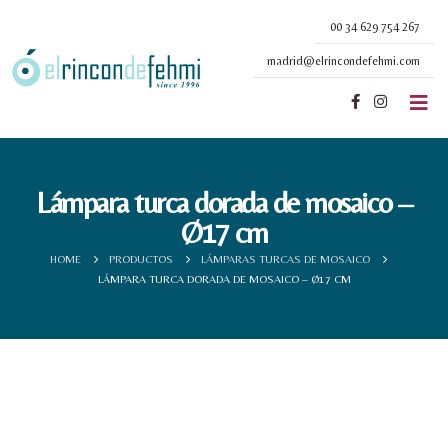
00 34 629 754 267
madrid@elrincondefehmi.com
Lámpara turca dorada de mosaico –
Ø17 cm
HOME
PRODUCTOS
LÁMPARAS TURCAS DE MOSAICO
LÁMPARA TURCA DORADA DE MOSAICO – Ø17 CM