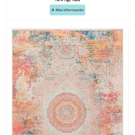
Más Información
Acuerdo RGPD
*
Doy mi consentimiento para que
esta web almacene la
información que envío para que
puedan responder a mi petición.
Recibir mi oferta