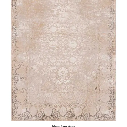
Nombre y apellido
*
Teléfono
Correo electronico
*
Tu mensaje.
Nombre y Referencia del producto
*
New Age Aura