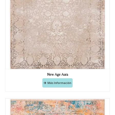
Nombre y apellido
*
Teléfono
New Age Aura
Más Información
Correo electronico
*
Tu mensaje.