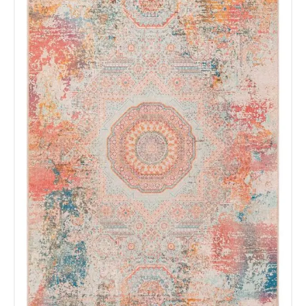
Nombre y Referencia del producto
*
Acuerdo RGPD
*
Doy mi consentimiento para que
esta web almacene la
información que envío para que
puedan responder a mi petición.
Recibir mi oferta