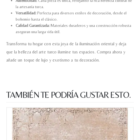
Autenticidad:
Cada pieza es única, reflejando la rica herencia cultural de
la artesanía turca.
Versatilidad:
Perfecta para diversos estilos de decoración, desde el
bohemio hasta el clásico.
Tu mensaje.
Calidad Garantizada:
Materiales duraderos y una construcción robusta
aseguran una larga vida útil.
Transforma tu hogar con esta joya de la iluminación oriental y deja
que la belleza del arte turco ilumine tus espacios. Compra ahora y
Nombre y Referencia del producto
*
añade un toque de lujo y exotismo a tu decoración.
Acuerdo RGPD
*
TAMBIÉN TE PODRÍA GUSTAR ESTO.
Doy mi consentimiento para que
esta web almacene la
información que envío para que
puedan responder a mi petición.
Recibir mi oferta