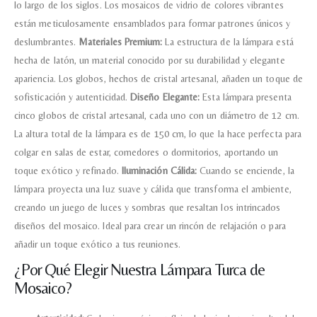
lo largo de los siglos. Los mosaicos de vidrio de colores vibrantes
están meticulosamente ensamblados para formar patrones únicos y
deslumbrantes.
Materiales Premium:
La estructura de la lámpara está
hecha de latón, un material conocido por su durabilidad y elegante
apariencia. Los globos, hechos de cristal artesanal, añaden un toque de
sofisticación y autenticidad.
Diseño Elegante:
Esta lámpara presenta
cinco globos de cristal artesanal, cada uno con un diámetro de 12 cm.
La altura total de la lámpara es de 150 cm, lo que la hace perfecta para
colgar en salas de estar, comedores o dormitorios, aportando un
toque exótico y refinado.
Iluminación Cálida:
Cuando se enciende, la
lámpara proyecta una luz suave y cálida que transforma el ambiente,
creando un juego de luces y sombras que resaltan los intrincados
Nombre y apellido
*
diseños del mosaico. Ideal para crear un rincón de relajación o para
añadir un toque exótico a tus reuniones.
Teléfono
¿Por Qué Elegir Nuestra Lámpara Turca de
Mosaico?
Correo electronico
*