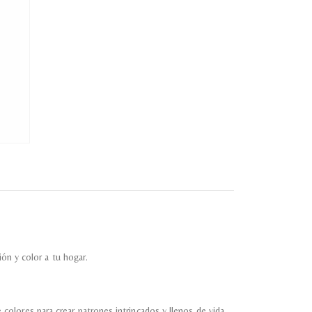
 Referencia del producto
almacene la información
petición.
ión y color a tu hogar.
olores para crear patrones intrincados y llenos de vida.