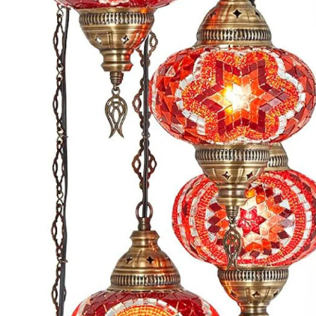
Nombre y apellido
*
Correo e
Teléfono
Tu mensa