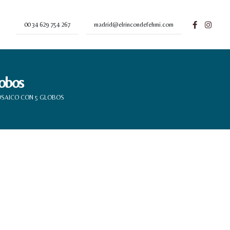
00 34 629 754 267
madrid@elrincondefehmi.com
obos
OSAICO CON 5 GLOBOS