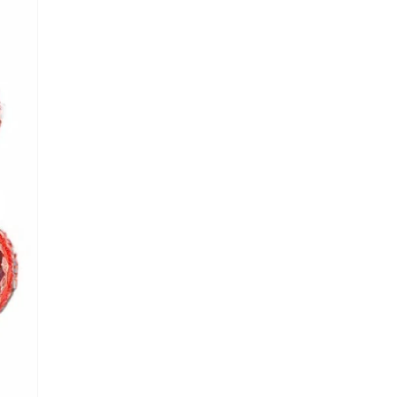
lectronico
*
je.