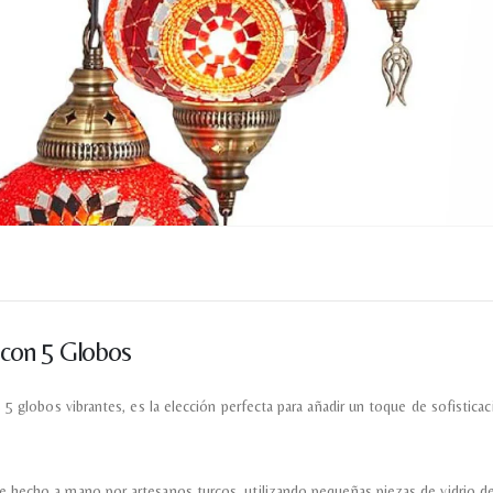
Nombre y
*
Acuerdo RGPD
*
Doy mi consentimiento para que esta web 
que envío para que puedan responder a mi 
Recibir mi oferta
 con 5 Globos
5 globos vibrantes, es la elección perfecta para añadir un toque de sofisticac
echo a mano por artesanos turcos, utilizando pequeñas piezas de vidrio de c