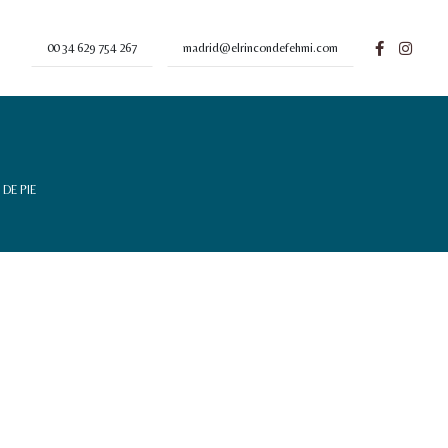
00 34 629 754 267
madrid@elrincondefehmi.com
DE PIE