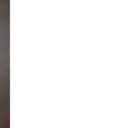
 Referencia del producto
almacene la información
petición.