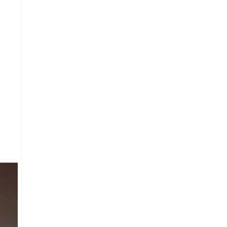
lectronico
*
je.