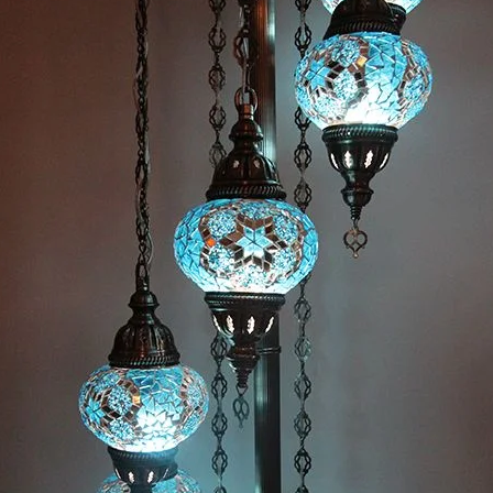
Nombre y
*
Acuerdo RGPD
*
Doy mi consentimiento para que esta web 
que envío para que puedan responder a mi 
Recibir mi oferta